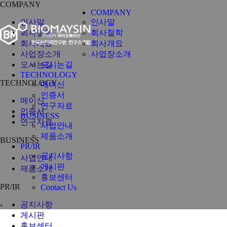
COMPANY
COMPANY
인사말
인사말
회사철학
회사철학
회사개요
회사개요
사업장소개
사업장소개
오시는길
오시는길
TECHNOLOGY
TECHNOLOGY
메이신
인증서
메이신
연구자료
인증서
BUSINESS
연구자료
사업안내
제품소개
BUSINESS
PR/IR
공지사항
사업안내
게시판
제품소개
홍보센터
PR/IR
Contact Us
공지사항
게시판
홍보센터