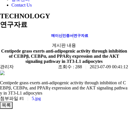
Contact Us
TECHNOLOGY
연구자료
메이신
인증서
연구자료
게시판 내용
Centipede grass exerts anti-adipogenic activity through inhibition
of CEBPβ, CEBPα, and PPARγ expression and the AKT
signaling pathway in 3T3-L1 adipocytes
관리자
조회수 : 288
|
2023-07-09 00:41:12
Centipede grass exerts anti-adipogenic activity through inhibition of C
EBPβ, CEBPα, and PPARγ expression and the AKT signaling pathwa
y in 3T3-L1 adipocytes
첨부파일 #1
|
5.jpg