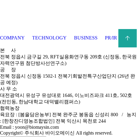
COMPANY
TECHNOLOGY
BUSINESS
PR/IR
본 사
전북 정읍시 금구길 29, RFT실용화연구동 209호 (신정동, 한국원
자력연구원 첨단방사선연구소)
공 장
전북 정읍시 신정동 1502-1 전북기회발전특구산업단지 (26년 완
공 예정)
사 무 소
대전광역시 유성구 유성대로 1646, 이노비즈파크 411호, 502호
(전민동, 한남대학교 대덕밸리캠퍼스)
협력농장
육묘장 : [봄을담은농부] 전북 완주군 봉동읍 신성리 800 / 농지
: [한창잔디영농조합법인] 전북 익산시 목천로 244
Email : yoon@biomaysin.com
Copyright© 주식회사 바이오메이신 All rights reserved.